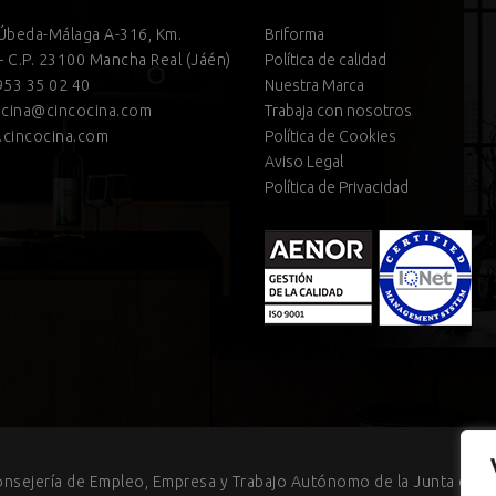
 Úbeda-Málaga A-316, Km.
Briforma
– C.P. 23100 Mancha Real (Jáén)
Política de calidad
53 35 02 40
Nuestra Marca
cina@cincocina.com
Trabaja con nosotros
cincocina.com
Política de Cookies
Aviso Legal
Política de Privacidad
onsejería de Empleo, Empresa y Trabajo Autónomo de la Junta de An