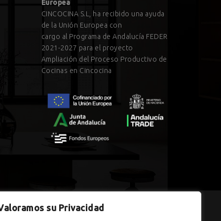
Europea
CINCOCINA S.L, ha recibido una ayuda
de la Unión Europea con
cargo al Programa de Andalucía FEDER
2021-2027 para el proyecto
Ampliación del Proceso Productivo de
Cocinas en Cincocina
Valoramos su Privacidad
dalucía, financiada por la Unión Europea con cargo