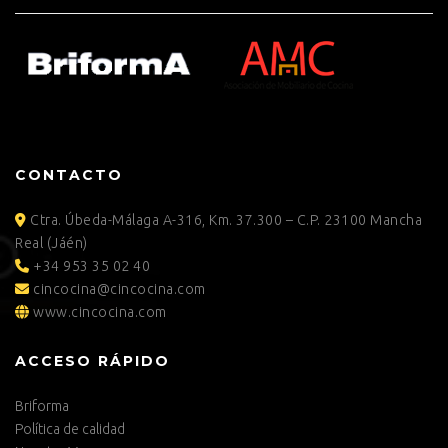
CONTACTO
Ctra. Úbeda-Málaga A-316, Km. 37.300 – C.P. 23100 Mancha
Real (Jáén)
+34 953 35 02 40
cincocina@cincocina.com
www.cincocina.com
ACCESO RÁPIDO
Briforma
Política de calidad