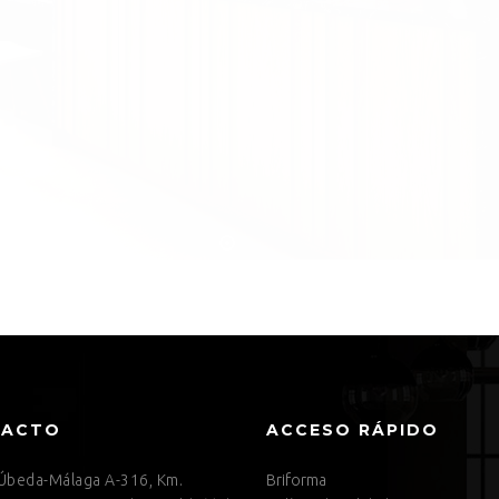
Modelo Kenya
TACTO
ACCESO RÁPIDO
 Úbeda-Málaga A-316, Km.
Briforma