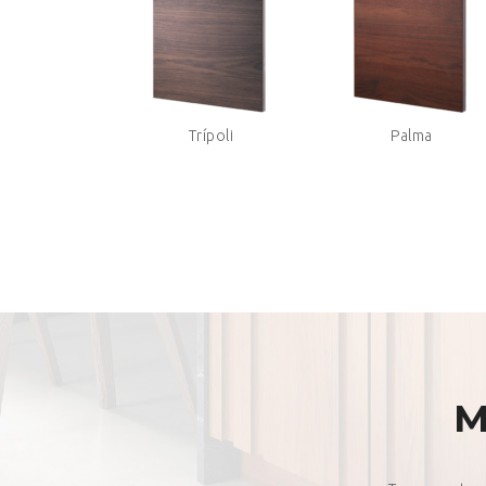
Trípoli
Palma
M