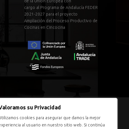
de la Unión Europea con
cargo al Programa de Andalucía FEDER
2021-2027 para el proyecto
Ampliación del Proceso Productivo de
Cocinas en Cincocina
Valoramos su Privacidad
dalucía, financiada por la Unión Europea con cargo
Utilizamos cookies para asegurar que damos la mejor
a contratación en el ámbito de la Comunidad
experiencia al usuario en nuestro sitio web. Si continúa