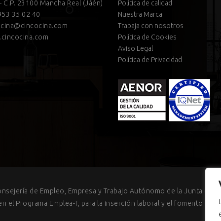
– C.P. 23100 Mancha Real (Jáén)
Política de calidad
53 35 02 40
Nuestra Marca
cina@cincocina.com
Trabaja con nosotros
cincocina.com
Política de Cookies
Aviso Legal
Política de Privacidad
onsejería de Empleo, Empresa y Trabajo Autónomo de la Junta de An
 el Programa Emplea-T, para la inserción laboral y el fomento de l