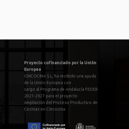
Proyecto cofinanciado por la Unión
Europea
CINCOCINA S.L, ha recibido una ayuda
de la Unión Europea con
cargo al Programa de Andalucía FEDER
2021-2027 para el proyecto
Ampliación del Proceso Productivo de
Cocinas en Cincocina