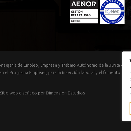
onsejería de Empleo, Empresa y Trabajo Autónomo de la Junta de An
 el Programa Emplea-T, para la inserción laboral y el fomento de l
 Sitio web diseñado por
Dimension Estudios