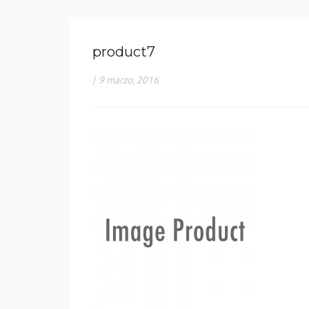
product7
|
9 marzo, 2016