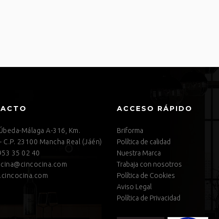
TACTO
ACCESO RÁPIDO
 Úbeda-Málaga A-316, Km.
Briforma
– C.P. 23100 Mancha Real (Jáén)
Política de calidad
53 35 02 40
Nuestra Marca
cina@cincocina.com
Trabaja con nosotros
cincocina.com
Política de Cookies
Aviso Legal
Política de Privacidad