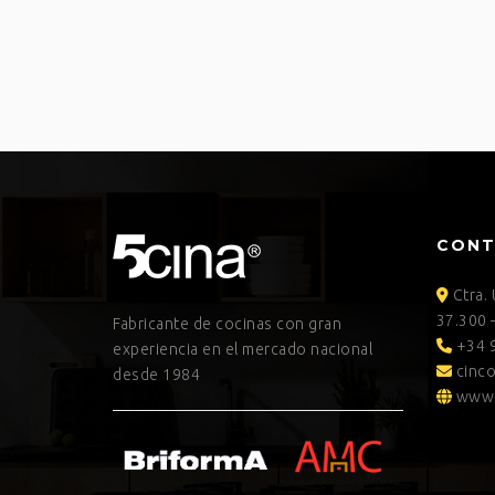
CON
Ctra.
37.300 
Fabricante de cocinas con gran
+34 9
experiencia en el mercado nacional
cinco
desde 1984
www.