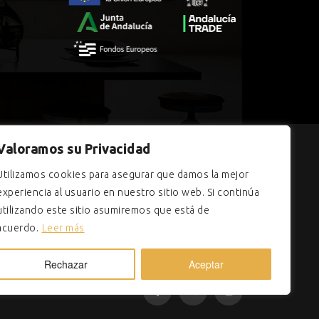
Valoramos su Privacidad
dalucía, financiada por la Unión Europea con cargo
Utilizamos cookies para asegurar que damos la mejor
a contratación en el ámbito de la Comunidad
experiencia al usuario en nuestro sitio web. Si continúa
utilizando este sitio asumiremos que está de
acuerdo.
Leer más
Rechazar
Aceptar