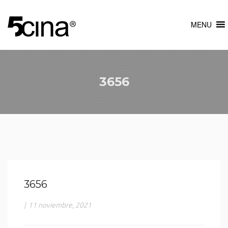
MENU
3656
3656
|
11 noviembre, 2021