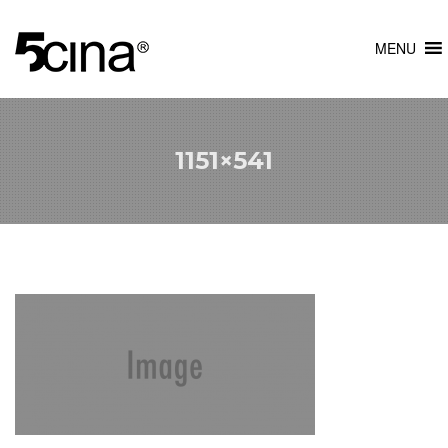
MENU
1151×541