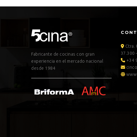
CON
Ctra.
37.300 
Fabricante de cocinas con gran
+34 9
experiencia en el mercado nacional
cinco
desde 1984
www.