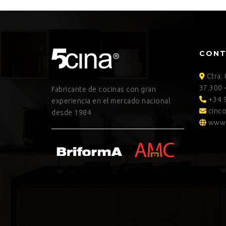
CON
Ctra.
37.300 
Fabricante de cocinas con gran
+34 9
experiencia en el mercado nacional
cinco
desde 1984
www.