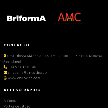
CONTACTO
Ctra. Úbeda-Málaga A-316, Km. 37.300 – C.P. 23100 Mancha
Real (Jáén)
+34 953 35 02 40
cincocina@cincocina.com
www.cincocina.com
ACCESO RÁPIDO
Briforma
Política de calidad