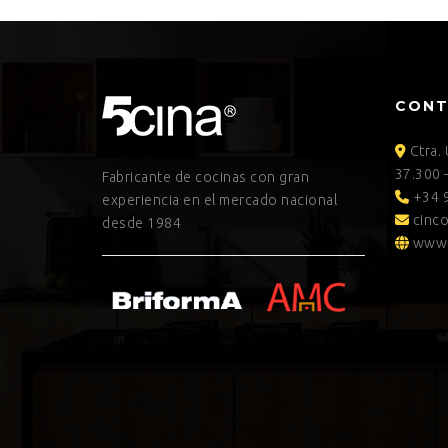
CON
Ctra.
37.300 
Fabricante de cocinas con gran
+34 9
experiencia en el mercado nacional
cinco
desde 1984
www.