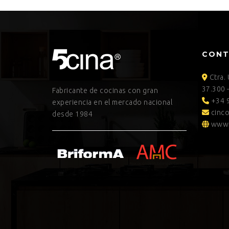
CON
Ctra.
37.300 
Fabricante de cocinas con gran
+34 9
experiencia en el mercado nacional
cinco
desde 1984
www.