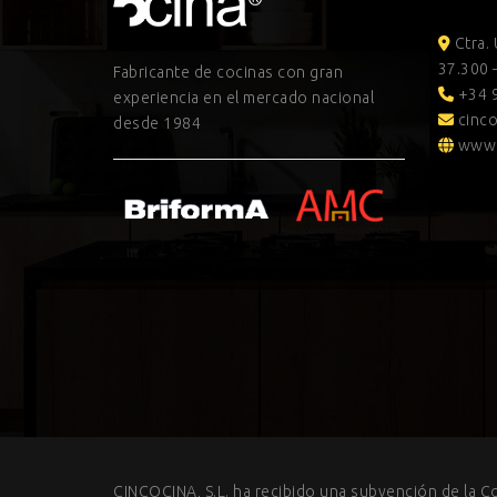
Ctra.
37.300 
Fabricante de cocinas con gran
+34 9
experiencia en el mercado nacional
cinco
desde 1984
www.
CINCOCINA, S.L. ha recibido una subvención de la C