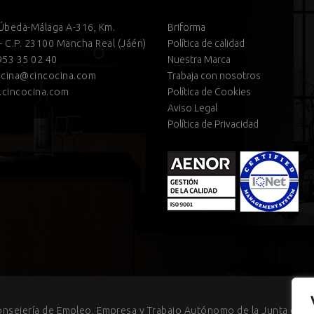
 Úbeda-Málaga A-316, Km.
Briforma
– C.P. 23100 Mancha Real (Jáén)
Política de calidad
53 35 02 40
Nuestra Marca
cina@cincocina.com
Trabaja con nosotros
cincocina.com
Política de Cookies
Aviso Legal
Política de Privacidad
onsejería de Empleo, Empresa y Trabajo Autónomo de la Junta de An