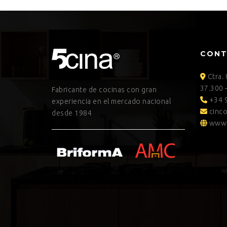
CON
Ctra.
37.300 
Fabricante de cocinas con gran
+34 9
experiencia en el mercado nacional
cinco
desde 1984
www.