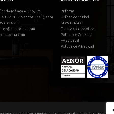
 Úbeda-Málaga A-316, Km.
Briforma
– C.P. 23100 Mancha Real (Jáén)
Política de calidad
53 35 02 40
Nuestra Marca
cina@cincocina.com
Trabaja con nosotros
cincocina.com
Política de Cookies
Aviso Legal
Política de Privacidad