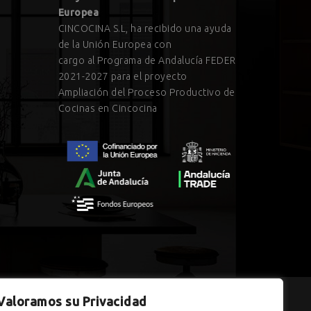
Europea
CINCOCINA S.L, ha recibido una ayuda
de la Unión Europea con
cargo al Programa de Andalucía FEDER
2021-2027 para el proyecto
Ampliación del Proceso Productivo de
Cocinas en Cincocina
Valoramos su Privacidad