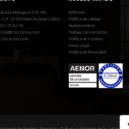
 Úbeda-Málaga A-316, Km.
Briforma
– C.P. 23100 Mancha Real (Jáén)
Política de calidad
53 35 02 40
Nuestra Marca
cina@cincocina.com
Trabaja con nosotros
cincocina.com
Política de Cookies
Aviso Legal
Política de Privacidad
onsejería de Empleo, Empresa y Trabajo Autónomo de la Junta de An