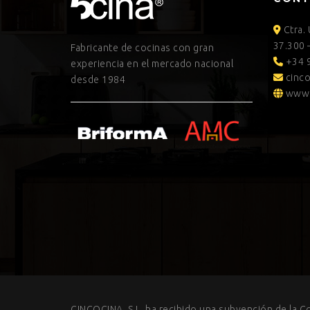
Ctra.
37.300 
Fabricante de cocinas con gran
+34 9
experiencia en el mercado nacional
cinco
desde 1984
www.
CINCOCINA, S.L. ha recibido una subvención de la C