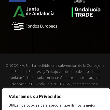
CINCOCINA, S.L. ha recibido una subvención de la Consejería
de Empleo, Empresa y Trabajo Autónomo de la Junta de
Andalucía, financiada por la Unión Europea con cargo al
Programa FSE+ Andalucía 2021-2027, enmarcada en el
Programa Emplea-T, para la inserción laboral y el fomento de la
Valoramos su Privacidad
contratación en el ámbito de la Comunidad Autónoma de
Andalucía
Utilizamos cookies para asegurar que damos la mejor